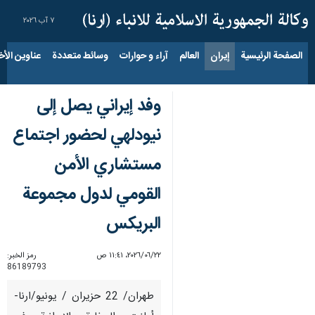
٧ آب ٢٠٢٦
الصفحة الرئيسية
إيران
العالم
آراء و حوارات
وسائط متعددة
عناوين الأخب
وفد إيراني یصل إلى
نيودلهي لحضور اجتماع
مستشاري الأمن
القومي لدول مجموعة
البريكس
٢٢‏/٠٦‏/٢٠٢٦، ١١:٤١ ص
رمز الخبر:
86189793
طهران/ 22 حزيران / يونيو/ارنا-