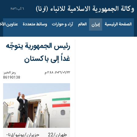
٦ آب ٢٠٢٦
الصفحة الرئيسية
إيران
العالم
آراء و حوارات
وسائط متعددة
عناوين الأخب
رئيس الجمهورية يتوجّه
غداً إلى باكستان
٢٢‏/٠٦‏/٢٠٢٦، ٢:٤٨ م
رمز الخبر:
86190138
طهران/22 حزیران/یونیو/إرنا-