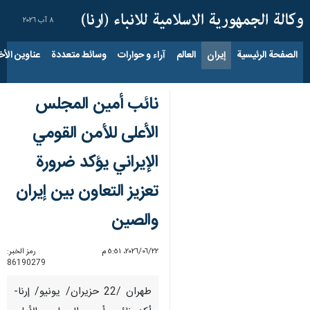
٨ آب ٢٠٢٦
الصفحة الرئيسية
إيران
العالم
آراء و حوارات
وسائط متعددة
عناوين الأخب
نائب أمين المجلس
الأعلى للأمن القومي
الإيراني يؤكد ضرورة
تعزيز التعاون بين إيران
والصين
٢٢‏/٠٦‏/٢٠٢٦، ٥:٥١ م
رمز الخبر:
86190279
طهران /22 حزيران/ يونيو/ إرنا-