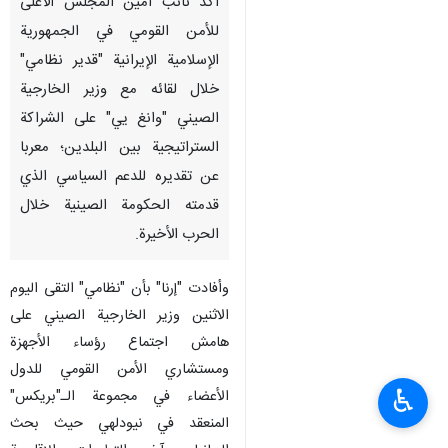
أكد نائب أمين المجلس الأعلى
للأمن القومي في الجمهورية
الإسلامية الإيرانية "قدير نظامي"
خلال لقائه مع وزير الخارجية
الصيني "وانغ يي" على الشراكة
الستراتيجية بين البلدين؛ معربا
عن تقديره للدعم السياسي الذي
قدمته الحكومة الصينية خلال
الحرب الأخيرة.
وأفادت "إرنا" بأن "نظامي" التقى اليوم
الاثنين وزير الخارجية الصيني على
هامش اجتماع رؤساء الأجهزة
ومستشاري الأمن القومي للدول
♿︎
الأعضاء في مجموعة الـ"بريكس"
المنعقد في نيودلهي حيث بحث