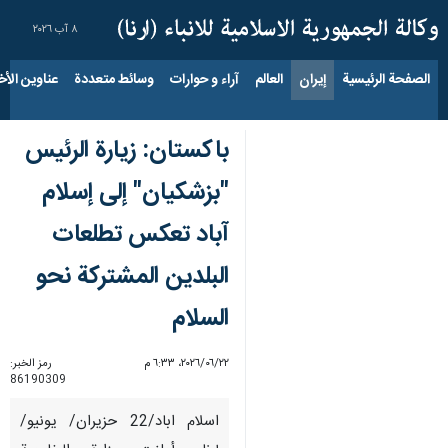
٨ آب ٢٠٢٦
الصفحة الرئيسية
إيران
العالم
آراء و حوارات
وسائط متعددة
عناوين الأخب
باكستان: زيارة الرئيس
"بزشكيان" إلى إسلام
آباد تعكس تطلعات
البلدين المشتركة نحو
السلام
٢٢‏/٠٦‏/٢٠٢٦، ٦:٣٣ م
رمز الخبر:
86190309
اسلام اباد/22 حزيران/ يونيو/