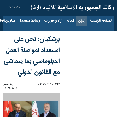
٧ آب ٢٠٢٦
الصفحة الرئيسية
إيران
العالم
آراء و حوارات
وسائط متعددة
عناوين الأخب
بزشكيان: نحن على
استعداد لمواصلة العمل
الدبلوماسي بما يتماشى
مع القانون الدولي
٢٢‏/٠٦‏/٢٠٢٦، ١١:٥٤ م
رمز الخبر:
86190483