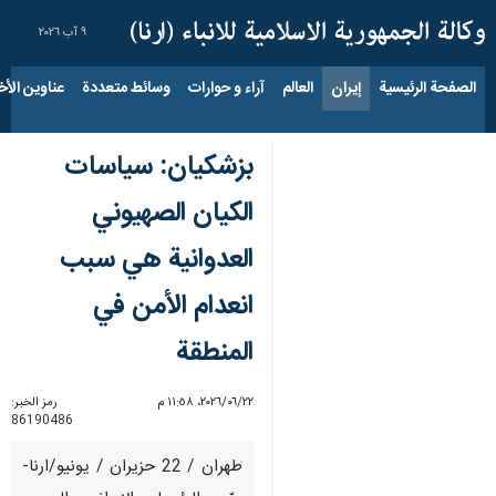
٩ آب ٢٠٢٦
الصفحة الرئيسية
إيران
العالم
آراء و حوارات
وسائط متعددة
عناوين الأخب
بزشكيان: سياسات
الكيان الصهيوني
العدوانية هي سبب
انعدام الأمن في
المنطقة
٢٢‏/٠٦‏/٢٠٢٦، ١١:٥٨ م
رمز الخبر:
86190486
طهران / 22 حزيران / يونيو/ارنا-