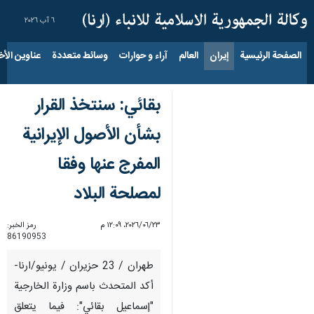
٦ آب ٢٠٢٦
الصفحة الرئيسية
إيران
العالم
آراء و حوارات
وسائط متعددة
عناوين الأخب
بقائي: سنتخذ القرار
بشأن الأصول الإيرانية
المفرج عنها وفقا
لمصلحة البلاد
٢٣‏/٠٦‏/٢٠٢٦، ١٢:٠٩ م
رمز الخبر:
86190953