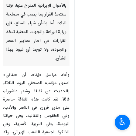
طهران / 23 حزيران / يونيو/ارنا-
أكد المتحدث باسم وزارة الخارجية
"إسماعيل بقائي": فيما يتعلق
بالأموال الإيرانية المفرج عنها، فإننا
سنتخذ القرار بما يصب في مصلحة
البلاد؛ أما بشأن شراء السلع، فإن
وزارة الزراعة والجهات المعنية تتخذ
القرارات في اطار معايير السعر
والجودة، ولا توجد أي قيود بهذا
الشأن.
وأفاد مراسل «إرنا»، أن «بقائي»
♿︎
استهل مؤتمره الصحفي اليوم الثلاثاء
بالحديث عن ثقافة وشعر عاشوراء،