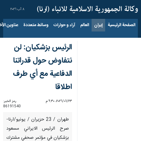
٨ آب ٢٠٢٦
الصفحة الرئيسية
إيران
العالم
آراء و حوارات
وسائط متعددة
عناوين الأخب
الرئيس بزشكيان: لن
نتفاوض حول قدراتنا
الدفاعية مع أي طرف
اطلاقا
٢٣‏/٠٦‏/٢٠٢٦، ٩:٣٠ م
رمز الخبر:
86191540
طهران / 23 حزيران / يونيو/ارنا-
صرح الرئيس الايراني مسعود
بزشكيان في مؤتمر صحفي مشترك