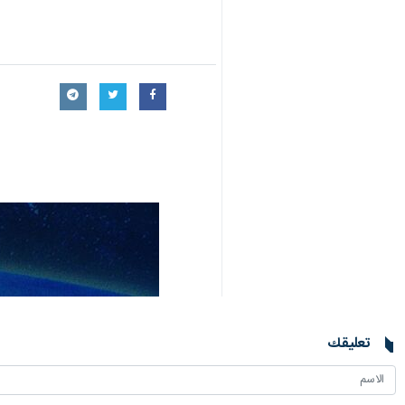
لندن/ 25 حزيران/يونيو/ارنا – اقيمت مراسم يوم عاشوراء اليوم الخميس في المركز الاسلامي بلندن وذلك بمشاركة الوف الشيعة ومحبي اهل البيت (ع)، لاحياء ذكرى عاشوراء وواقعة كربلاء.