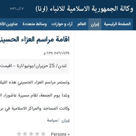
٧ آب ٢٠٢٦
الصفحة الرئيسية
إيران
العالم
آراء و حوارات
وسائط متعددة
عناوين الأخب
اقامة مراسم العزاء الحسي
٢٥‏/٠٦‏/٢٠٢٦، ٦:٣٥ م