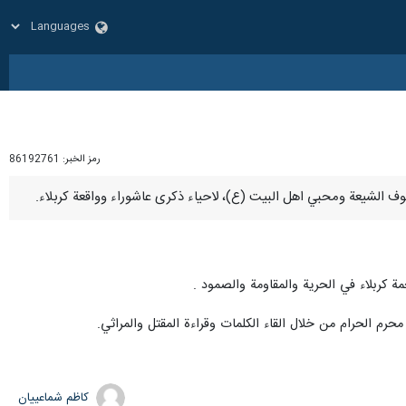
رمز الخبر:
86192761