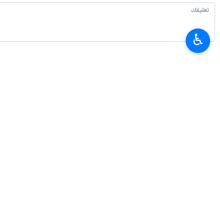
وتستمر مراسم العزاء الحسيني هذه الليلة 
وغدا يوم الجمعة، تقام مسيرة عاشوراء ا
♿︎
وكانت المساجد والمراكز الاسلامية في بريطانيا قد بدات منذ يوم 15 الجاري، باقامة فعاليات ومراسم العشرة الا
إيران
سياسة
٠ Persons