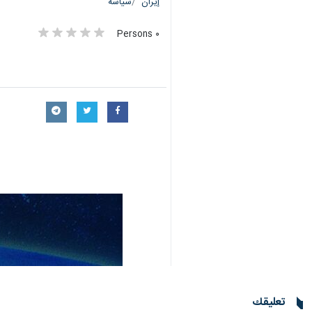
إيران
سياسة
٠ Persons
تعليقك