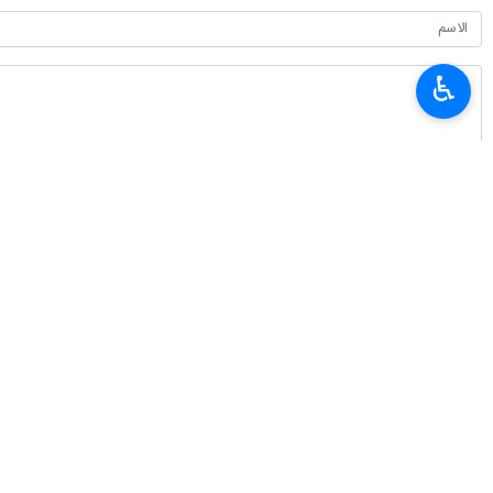
♿︎
أحدث الأخبار
القبض على 21 من عملاء الكيان الصهيوني بمحافظة كرمان
٢٠٢٦-٠٨-٠٦ ١٥:١٥
وزير الرياضة: ايران وجمهورية اذربيجان توقعان وثيقة للتعاون الرياضي
٢٠٢٦-٠٨-٠٦ ١٤:٢٢
وزير الدفاع بالانابة: لدى القوات المسلحة من قوة للرد على اي تهديد