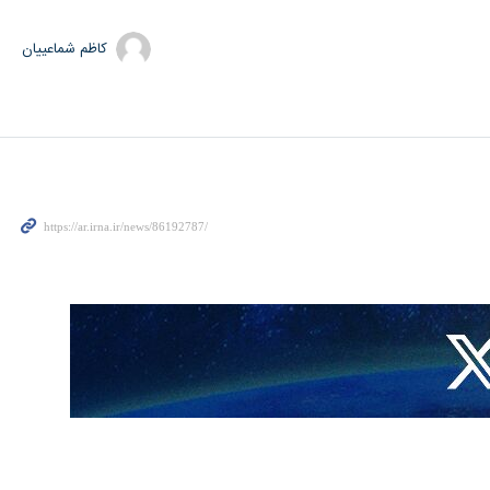
کاظم شماعییان