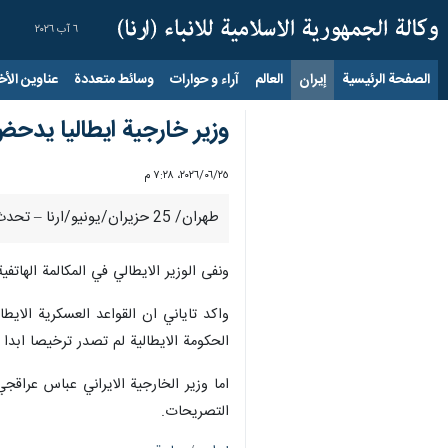
٦ آب ٢٠٢٦
الصفحة الرئيسية
إيران
العالم
آراء و حوارات
وسائط متعددة
عناوين الأخب
وزير خارجية ايطاليا يدحض
٢٥‏/٠٦‏/٢٠٢٦، ٧:٢٨ م
طهران/ 25 حزيران/يونيو/ارنا – تحدث وزير الخارجية الايطالي انتونيو تاياني مساء اليوم الخميس هاتفيا الى نظيره الايراني عباس عراقجي.
ونفى الوزير الايطالي في المكالمة الهاتف
واكد تاياني ان القواعد العسكرية الاي
الحكومة الايطالية لم تصدر ترخيصا ابدا
اما وزير الخارجية الايراني عباس عراق
التصريحات.