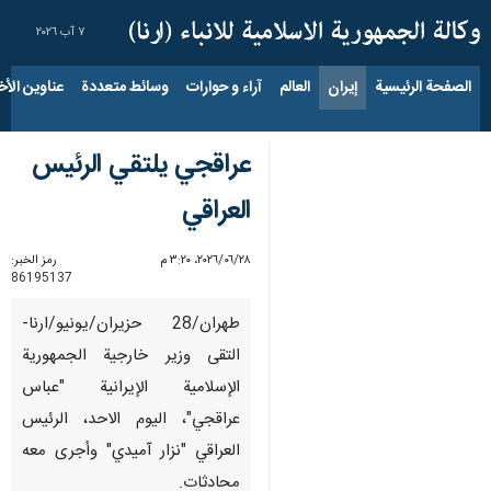
٧ آب ٢٠٢٦
الصفحة الرئيسية
إيران
العالم
آراء و حوارات
وسائط متعددة
عناوين الأخب
عراقجي يلتقي الرئيس
العراقي
٢٨‏/٠٦‏/٢٠٢٦، ٣:٢٠ م
رمز الخبر:
86195137
طهران/28 حزيران/يونيو/ارنا-
التقى وزير خارجية الجمهورية
الإسلامية الإيرانية "عباس
عراقجي"، اليوم الاحد، الرئيس
العراقي "نزار آميدي" وأجرى معه
محادثات.