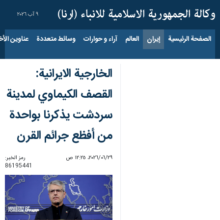
٩ آب ٢٠٢٦
الصفحة الرئيسية
إيران
العالم
آراء و حوارات
وسائط متعددة
عناوين الأخب
الخارجية الايرانية:
القصف الكيماوي لمدينة
سردشت يذكرنا بواحدة
من أفظع جرائم القرن
٢٩‏/٠٦‏/٢٠٢٦، ١٢:٢٥ ص
رمز الخبر:
86195441