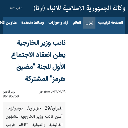
٦ آب ٢٠٢٦
الصفحة الرئيسية
إيران
العالم
آراء و حوارات
وسائط متعددة
عناوين الأخب
نائب وزير الخارجية
يعلن انعقاد الاجتماع
الأول للجنة "مضیق
هرمز" المشتركة
٢٩‏/٠٦‏/٢٠٢٦، ١١:٢٥ ص
رمز الخبر:
86195750
طهران/29 حزيران/ يونيو/إرنا-
أعلن نائب وزير الخارجية للشؤون
القانونية والدولية "كاظم غريب