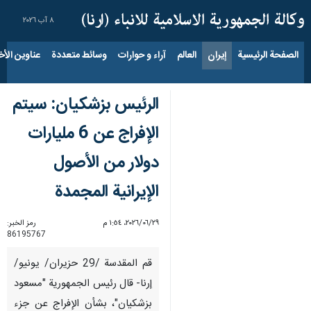
٨ آب ٢٠٢٦
الصفحة الرئيسية
إيران
العالم
آراء و حوارات
وسائط متعددة
عناوين الأخب
الرئيس بزشکیان: سيتم
الإفراج عن 6 مليارات
دولار من الأصول
الإيرانية المجمدة
٢٩‏/٠٦‏/٢٠٢٦، ١:٥٤ م
رمز الخبر:
86195767
قم المقدسة /29 حزيران/ يونيو/
إرنا- قال رئيس الجمهوریة "مسعود
بزشكيان"، بشأن الإفراج عن جزء