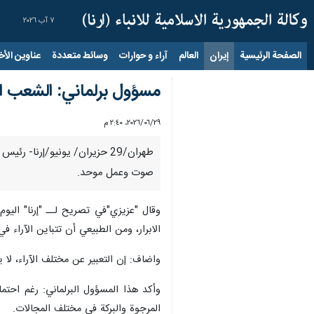
٧ آب ٢٠٢٦
الصفحة الرئيسية
إيران
العالم
آراء و حوارات
وسائط متعددة
عناوين الأخب
مسؤول برلماني: الشعب ال
٢٩‏/٠٦‏/٢٠٢٦، ٢:٤٠ م
طهران/29 حزيران/ يونيو/إرنا
صوت وعمل موحد.
وقال "عزيزي"في تصريح لــ "إرنا" اليوم
الابرار، ومن الطبيعي أن تتباين الآراء 
واضاف: إن التعبير عن مختلف الآراء، لا ي
وأكد هذا المسؤول البرلماني: رغم احتم
المرجوة والبركة في مختلف المجالات.