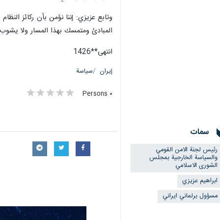
وتابع عزيزي: إننا نؤمن بأن رکائز النظا
المبادئ ومتمسك بهذا المسار ولا يشوب
انتهی**1426
إيران
سياسة
٠ Persons
سمات
رئيس لجنة الامن القومي
والسياسة الخارجية بمجلس
الشورى الاسلامي
ابراهيم عزيزي
مسؤول برلماني ايراني