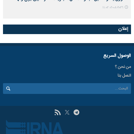
٢٠٢٦-٠٨-٠٦ ١١:٠٢
إعلان
الوصول السریع
من نحن ؟
اتصل بنا