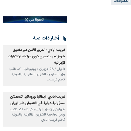
المفاوضات
أخبار ذات صلة
غريب آبادي: المرور الآمن عبر مضيق
هرمز غير مضمون دون مراعاة الاعتبارات
الإيرانية
طهران / 26 حزيران / يونيو/ارنا- أكد نائب
وزير الخارجية للشؤون القانونية والدولية
كاظم غريب…
غريب ابادي: ايطاليا ورومانيا، تتحملان
مسؤولية دولية في العدوان على ايران
طهران/ 25 حزيران/يونيو/ارنا – اكد نائب
وزير الخارجية للشؤون القانونية والدولية
كاظم غريب ابادي…
اوليانوف: الصمت الغربي حيال