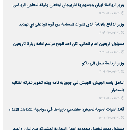
وزير الرياضة: ايران وجمهورية اذربيجان توقعان وثيقة للتعاون الرياضي
٢٠٢٦-٠٨-٠٦ ١٤:٢٢
وزير الدفاع بالانابة: لدى القوات المسلحة من قوة للرد على اي تهديد
٢٠٢٦-٠٨-٠٦ ١٣:٥٩
مسؤول: اربعين العام الحالي، كان احد انجح مراسم اقامة زيارة الاربعين
٢٠٢٦-٠٨-٠٦ ١٣:٢٦
وزير الرياضة يصل الى باكو
٢٠٢٦-٠٨-٠٦ ١٣:٠٤
الناطق باسم الجيش: الجيش في جهوزية تامة ويتم تطوير قدرته القتالية
باستمرار
٢٠٢٦-٠٨-٠٦ ١٢:٤٤
قائد القوات الجوية للجيش: سنضحي بارواحنا في مواجهة اعتداءات الاعداء
٢٠٢٦-٠٨-٠٦ ١٢:١٧
مسؤول يدعو لتفعيل مجموعة العمل التجارية المشتركة بين ايران والهند