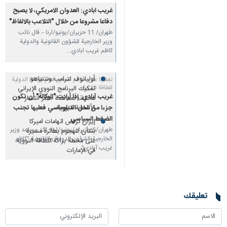
الهجمات على محطة بوشهر
غريب ابادي: العدوان الامريكي، لا يصبح
النووية يُطبع الهجمات على
دفاعا مشروعا من خلال "التلاعب بالالفاظ"
المنشآت النووية
طهران/ 11 حزيران/يونيو/ارنا – قال نائب
سفراء إيران والصين وروسيا
وزير الخارجية للشؤون القانونية والدولية
يجرون مشاورات مع غروسي
كاظم غريب ابادي…
قبيل اجتماع مجلس
المحافظين
أوليانوف لترامب ونتنياهو:
تعقيبا على مزاعم المدير العام للوكالة الدولية
للطاقة الذرية؛
تفكيك البرنامج النووي الإيراني
غريب آبادي: إذا أرادت "الوكالة" أن تكون
مخالف لمعاهدة حظر انتشار
جزءا من الحل الدبلوماسي فعليها تجنب
الأسلحة النووية
الضغط السياسي
إيران ترفض اتهامات اميركا
طهران/6 حزيران/يونيو/ارنا- اكد مساعد وزير
بشأن الهجوم بطائرة مسيرة
الخارجية للشؤون الدولية والقانونية "كاظم
على محطة براكة للطاقة النووية
غريب‌ آبادي"،…
في الإمارات
تعليقك