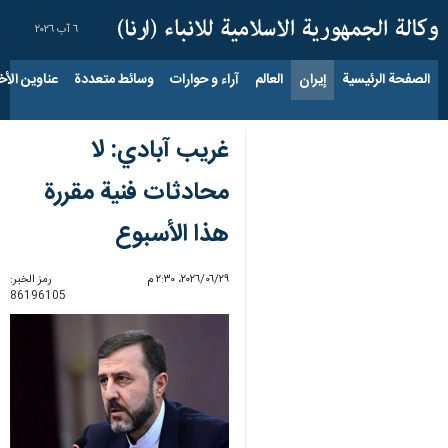
٦ آب ٢٠٢٦
الصفحة الرئيسية
إيران
العالم
آراء و حوارات
وسائط متعددة
عناوين الأخب
غريب آبادي: لا
محادثات فنية مقررة
هذا الأسبوع
٢٩‏/٠٦‏/٢٠٢٦، ٢:٣٠ م
رمز الخبر:
86196105