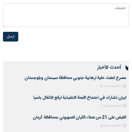
ارسل
أحدث الأخبار
مصرع اعضاء خلية ارهابية جنوبي محافظة سيستان وبلوجستان
٢٠٢٦-٠٨-٠٦ ١٧:١٧
ايران تشارك في اجتماع اللجنة التنفيذية لرفع الاثقال باسيا
٢٠٢٦-٠٨-٠٦ ١٦:١٥
القبض على 21 من عملاء الكيان الصهيوني بمحافظة كرمان
٢٠٢٦-٠٨-٠٦ ١٥:١٥