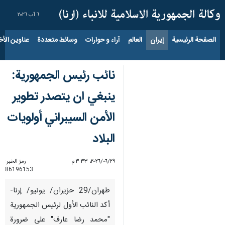
٦ آب ٢٠٢٦
الصفحة الرئيسية
إيران
العالم
آراء و حوارات
وسائط متعددة
عناوين الأخب
نائب رئيس الجمهورية:
ينبغي ان يتصدر تطوير
الأمن السيبراني أولويات
البلاد
٢٩‏/٠٦‏/٢٠٢٦، ٣:٣٣ م
رمز الخبر:
86196153
طهران/29 حزيران/ يونيو/ إرنا-
أكد النائب الأول لرئيس الجمهورية
"محمد رضا عارف" على ضرورة