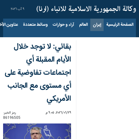
٩ آب ٢٠٢٦
الصفحة الرئيسية
إيران
العالم
آراء و حوارات
وسائط متعددة
عناوين الأخب
بقائي: لا توجد خلال
الأيام المقبلة أي
اجتماعات تفاوضية على
أي مستوى مع الجانب
الأمريكي
٢٩‏/٠٦‏/٢٠٢٦، ٩:٠٥ م
رمز الخبر:
86196505