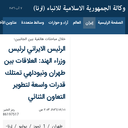
٧ آب ٢٠٢٦
الصفحة الرئيسية
إيران
العالم
آراء و حوارات
وسائط متعددة
عناوين الأخب
خلال مباحثات هاتفية بين الجانبين؛
الرئيس الايراني لرئيس
وزراء الهند: العلاقات بين
طهران ونيودلهي تمتلك
قدرات واسعة لتطوير
التعاون الثنائي
٠١‏/٠٧‏/٢٠٢٦، ٢:٠٣ ص
رمز الخبر:
86197517
طهران / 1 تموز / يوليو / إرنا-