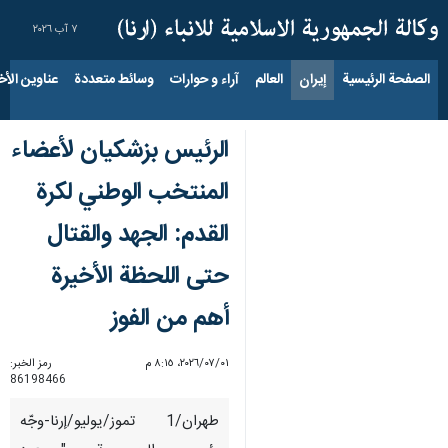
٧ آب ٢٠٢٦
الصفحة الرئيسية
إيران
العالم
آراء و حوارات
وسائط متعددة
عناوين الأخب
الرئیس بزشكيان لأعضاء
المنتخب الوطني لكرة
القدم: الجهد والقتال
حتى اللحظة الأخيرة
أهم من الفوز
٠١‏/٠٧‏/٢٠٢٦، ٨:١٥ م
رمز الخبر:
86198466
طهران/1 تموز/یولیو/إرنا-وجّه