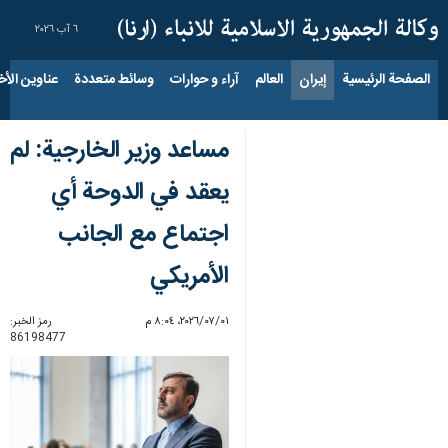
٦ آب ٢٠٢٦
الصفحة الرئيسية
إيران
العالم
آراء و حوارات
وسائط متعددة
عناوين الأخب
مساعد وزير الخارجية: لم
يعقد في الدوحة أي
اجتماع مع الجانب
الأمريكي
٠١‏/٠٧‏/٢٠٢٦، ٨:٠٤ م
رمز الخبر:
86198477