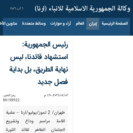
٦ آب ٢٠٢٦
الصفحة الرئيسية
إيران
العالم
آراء و حوارات
وسائط متعددة
عناوين الأخب
رئيس الجمهورية:
استشهاد قائدنا، ليس
نهاية الطريق، بل بداية
فصل جديد
٠٢‏/٠٧‏/٢٠٢٦، ١:٢٠ م
رمز الخبر:
86198922
طهران/ 2 تموز/يوليو/ارنا – عشية
اقامة مراسم وداع وتشييع
الجثمان الطاهر لقائد الثورة