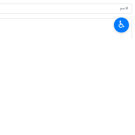
♿︎
أحدث الأخبار
وزير الرياضة يصل الى باكو
٢٠٢٦-٠٨-٠٦ ١٣:٠٤
الناطق باسم الجيش: الجيش في جهوزية تامة ويتم تطوير قدرته القتالية باستمرا
٢٠٢٦-٠٨-٠٦ ١٢:٤٤