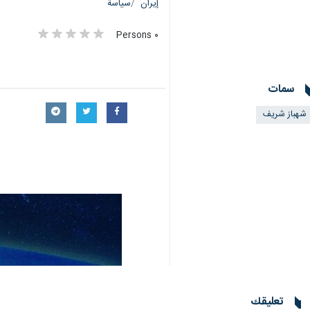
إيران
سياسة
٠ Persons
سمات
شهباز شريف
تعليقك