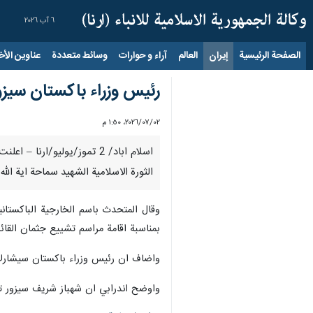
٦ آب ٢٠٢٦
الصفحة الرئيسية
إيران
العالم
آراء و حوارات
وسائط متعددة
عناوين الأخب
رئيس وزراء باكستان سيزور
٠٢‏/٠٧‏/٢٠٢٦، ١:٥٠ م
اسلام اباد/ 2 تموز/يوليو/
الثورة الاسلامية الشهيد سماحة اية الل
وقال المتحدث باسم الخارجية الباكستان
بمناسبة اقامة مراسم تشييع جثمان القائد
واضاف ان رئيس وزراء باكستان سيشارك ف
واوضح اندرابي ان شهباز شريف سيزور ترك