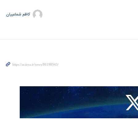
کاظم شماعییان