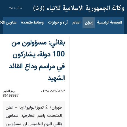
٨ آب ٢٠٢٦
الصفحة الرئيسية
إيران
العالم
آراء و حوارات
وسائط متعددة
عناوين الأخب
بقائي: مسؤولون من
100 دولة، يشاركون
في مراسم وداع القائد
الشهيد
٠٢‏/٠٧‏/٢٠٢٦، ٢:٣٨ م
رمز الخبر:
86198987
طهران/ 2 تموز/يوليو/ارنا – اعلن
المتحدث باسم الخارجية اسماعيل
بقائي اليوم الخميس ان مسؤولين