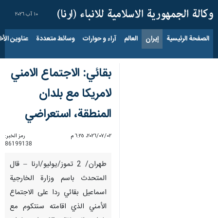
١٠ آب ٢٠٢٦
الصفحة الرئيسية
إيران
العالم
آراء و حوارات
وسائط متعددة
عناوين الأخب
بقائي: الاجتماع الامني
لامريكا مع بلدان
المنطقة، استعراضي
٠٢‏/٠٧‏/٢٠٢٦، ٦:٢٥ م
رمز الخبر:
86199138
طهران/ 2 تموز/يوليو/ارنا – قال
المتحدث باسم وزارة الخارجية
اسماعيل بقائي ردا على الاجتماع
الأمني الذي اقامته سنتكوم مع