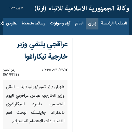
٧ آب ٢٠٢٦
الصفحة الرئيسية
إيران
العالم
آراء و حوارات
وسائط متعددة
عناوين الأخب
عراقجي يلتقي وزير
خارجية نيكاراغوا
٠٢‏/٠٧‏/٢٠٢٦، ٧:٣٥ م
رمز الخبر:
86199183
طهران/ 2 تموز/يوليو/ارنا – التقى
وزير الخارجية عباس عراقجي اليوم
الخميس نظيره النيكاراغوي
فالداراك جاينسكه لبحث اهم
القضايا ذات الاهتمام المشترك.