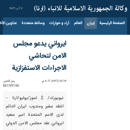
٧ آب ٢٠٢٦
الصفحة الرئيسية
إيران
العالم
آراء و حوارات
وسائط متعددة
عناوين الأخب
ايرواني يدعو مجلس
الامن لتحاشي
الاجراءات الاستفزازية
٠٢‏/٠٧‏/٢٠٢٦، ٨:١٦ م
رمز الخبر:
86199196
نيويورك/ 2 تموز/يوليو/ارنا –
انتقد سفير ومندوب ايران الدائم
لدى الامم المتحدة امير سعيد
ايرواني عقد مجلس الامن الدولي