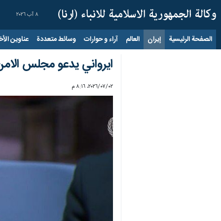
٨ آب ٢٠٢٦
الصفحة الرئيسية
إيران
العالم
آراء و حوارات
وسائط متعددة
عناوين الأخب
ايرواني يدعو مجلس الامن 
٠٢‏/٠٧‏/٢٠٢٦، ٨:١٦ م