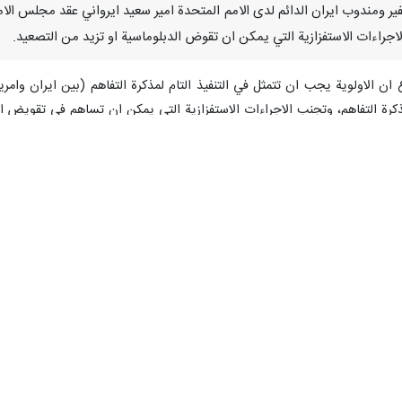
 – انتقد سفير ومندوب ايران الدائم لدى الامم المتحدة امير سعيد ايرواني عقد م
راءات الاستفزازية التي يمكن ان تقوض الدبلوماسية او تزيد من التصعيد.
 ان الاولوية يجب ان تتمثل في التنفيذ التام لمذكرة التفاهم (بين ايران وا
ذكرة التفاهم، وتجنب الاجراءات الاستفزازية التي يمكن ان تساهم في تقويض ال
لمحادثات الفنية التي تم تبسيطها من قبل اخواننا الباكستانيين والقطريين، على
د الجارية.
تهم التي لا اساس لها والتي اثارتها الولايات المتحدة الامريكية وقال ان مند
 ايران.
اوضات الدبلوماسية، خانت الولايات المتحدة ومعها الكيان الاسرائيلي، الدبلو
ن هذه الانتهاكات، تشكل تهديدا جاد للسلام والامن الدوليين.
لها والتي اثيرت على يد بعض الاعضاء الغربيين لمجلس الامن ومندوب البحرين. 
الفات الجادة، وحاولوا تحميل الضحية التقصير. ان معاييرهم المزدوجة وسلوكهم 