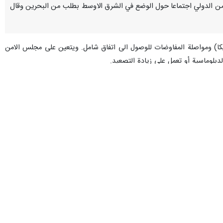
جلس الامن الدولي اجتماعا حول الوضع في الشرق الاوسط بطلب من البحرين وقال
مريكا) ومواصلة المفاوضات للوصول الى اتفاق شامل. ويتعين على مجلس الامن
دبلوماسية أو تعمل على زيادة التصعيد.
 تنفيذ مذكرة تفاهم اسلام اباد، فان المنتظر من مجلس الامن الامتناع عن عقد
وب الولايات المتحدة حاول مرة اخرى يائسا لتبرير الاجراءات العدوانية وغير
ماسية مرتين، وبداتا حربين عدوانتين ضد ايران، وهو ما يعد انتهاكا صارخا
وقال انهم وبدلا من التطرق الى جذور الازمة الحالية، تجاهلوا العدوان غير
المتسم بالرياء، انتزع منهم اي اعتبار لتقديم الموعظة للاخرين.