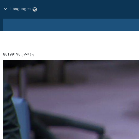
رمز الخبر:
86199196