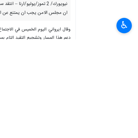
نيويورك/ 2 تموز/يوليو/ارنا
ان مجلس الامن يجب ان يمتنع عن الاج
♿︎
وقال ايرواني اليوم الخميس في الاجتماع
دعم هذا المسار وتشجيع التقيد التام بم
واكد ايرواني انه في الظروف التي تركز ا
اجتماع يترافق مع خطر تقويض هذه الجهو
ورفض سفير ايران لدى المنظمة الدولية ال
الشرعية للجوء الى الكذب وبث الكذب ضد
واضاف ان الحقائق واضحة. ففي وسط الممف
لميثاق الامم المتحدة والقانون الدولي. ا
ورفض ايرواني كذلك التهم التي لا اساس 
القانوني على ايران، وسكتوا عن هذه المخ
إيران
سياسة