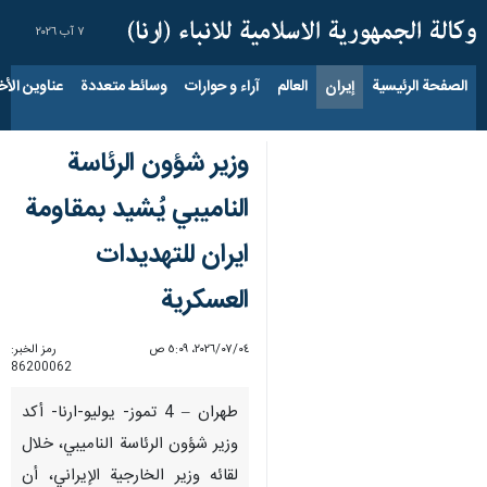
٧ آب ٢٠٢٦
الصفحة الرئيسية
إيران
العالم
آراء و حوارات
وسائط متعددة
عناوين الأخب
وزير شؤون الرئاسة
الناميبي يُشيد بمقاومة
ايران للتهديدات
العسكرية
٠٤‏/٠٧‏/٢٠٢٦، ٥:٠٩ ص
رمز الخبر:
86200062
طهران – 4 تموز- يوليو-ارنا- أكد
وزير شؤون الرئاسة الناميبي، خلال
لقائه وزير الخارجية الإيراني، أن