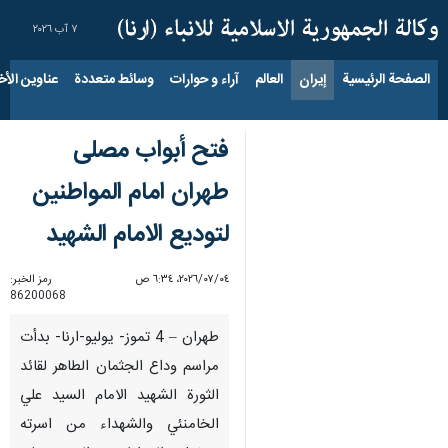
٧ آب ٢٠٢٦
الصفحة الرئيسية
إيران
العالم
آراء و حوارات
وسائط متعددة
عناوين الأخب
فتح أبواب مصلى
طهران امام المواطنين
لتوديع الامام الشهيد
٠٤‏/٠٧‏/٢٠٢٦، ٦:٣٤ ص
رمز الخبر:
86200068