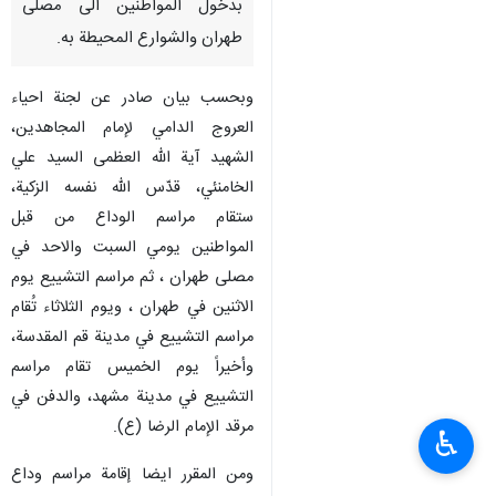
طهران – 4 تموز- يوليو-ارنا- بدأت
مراسم وداع الجثمان الطاهر لقائد
الثورة الشهيد الامام السيد علي
الخامنئي والشهداء من اسرته
بدخول المواطنين الى مصلى
طهران والشوارع المحيطة به.
وبحسب بيان صادر عن لجنة احياء
العروج الدامي لإمام المجاهدين،
الشهيد آية الله العظمى السيد علي
الخامنئي، قدّس الله نفسه الزكية،
ستقام مراسم الوداع من قبل
المواطنين يومي السبت والاحد في
♿︎
مصلى طهران ، ثم مراسم التشييع يوم
الاثنين في طهران ، ويوم الثلاثاء تُقام