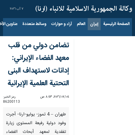
٧ آب ٢٠٢٦
الصفحة الرئيسية
إيران
العالم
آراء و حوارات
وسائط متعددة
عناوين الأخب
تضامن دولي من قلب
معهد الفضاء الإيراني:
إدانات لاستهداف البنى
التحتية العلمية الإيرانية
٠٤‏/٠٧‏/٢٠٢٦، ٨:٤٣ ص
رمز الخبر:
86200113
طهران – 4 تموز- يوليو-ارنا- أجرت
وفود دولية رفيعة المستوى زيارة
تفقدية لمعهد أبحاث الفضاء