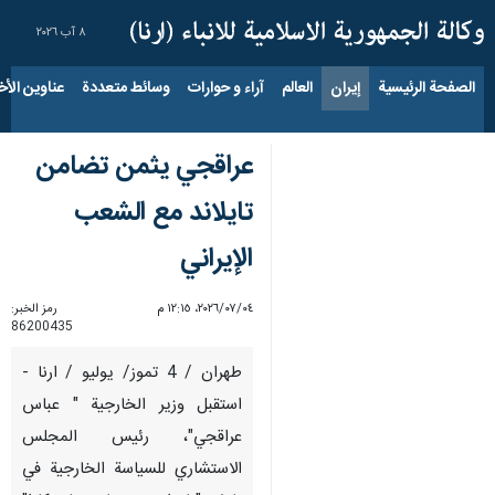
٨ آب ٢٠٢٦
الصفحة الرئيسية
إيران
العالم
آراء و حوارات
وسائط متعددة
عناوين الأخب
عراقجي یثمن تضامن
تايلاند مع الشعب
الإیراني
٠٤‏/٠٧‏/٢٠٢٦، ١٢:١٥ م
رمز الخبر:
86200435
طهران / 4 تموز/ يوليو / ارنا -
استقبل وزير الخارجية " عباس
عراقجي"، رئيس المجلس
الاستشاري للسياسة الخارجية في