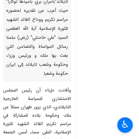
تايلاند"بامران بري باميدها توكارا"
حيث أعرب عن تقديره لحضوره
مراسم تكريم ووداع القائد الشهيد
للثورة الإسلامية آية الله العظمى
السيد "علي خامنئي" (رض) مثمنا
رسائل المواساة والتضامن التي
بعث بها ملك و ورئيس وزراء
وحكومة وشعب تايلاند إلى ايران
حكومة وشعبا.
وأفادت «إرنا» أن رئيس المجلس
الاستشاري للسياسة الخارجية
التايلاندي، الذي يزور طهران ممثلاً عن
ملك وحكومة بلاده للمشاركة في
♿︎
مراسم تكريم القائد الشهيد للثورة
الإسلامية، التقى مساء أمس الجمعة