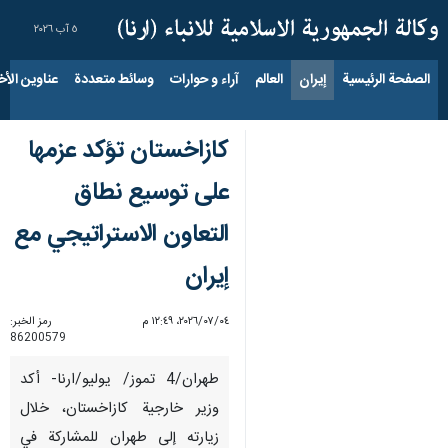
٥ آب ٢٠٢٦
الصفحة الرئيسية
إيران
العالم
آراء و حوارات
وسائط متعددة
عناوين الأخب
كازاخستان تؤكد عزمها
على توسيع نطاق
التعاون الاستراتيجي مع
إيران
٠٤‏/٠٧‏/٢٠٢٦، ١٢:٤٩ م
رمز الخبر:
86200579
طهران/4 تموز/ يوليو/ارنا- أكد
وزير خارجية كازاخستان، خلال
زيارته إلى طهران للمشاركة في