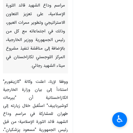
مراسم وداع الشهيد قائد الثورة
الإسلامية، على تعزيز التعاون
الاستراتيجي وتطوير ممرات العبور،
وذلك في اجتماعاته مع كل من
رئيس الجمهورية ووزير الخارجية،
بالإضافة إلى مناقشة تنفيذ مشروع
المركز اللوجستي لكازاخستان في
ميناء الشهيد رجائي.
ووفقا لإرنا، اعلنت وكالة "كازينفورم"
استناداً إلى بيان وزارة الخارجية
الكازاخستانية أن "ييرماك
كوشيرباييف" استُقبل خلال زيارته إلى
طهران للمشاركة في مراسم وداع
♿︎
الشهيد قائد الثورة الإسلامية؛ من قبل
رئيس الجمهورية "مسعود پزشکیان"،