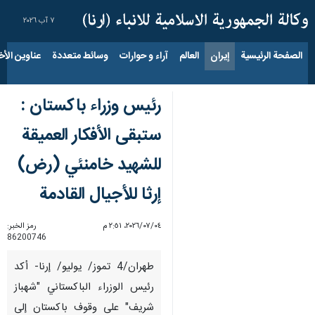
٧ آب ٢٠٢٦
الصفحة الرئيسية
إيران
العالم
آراء و حوارات
وسائط متعددة
عناوين الأخب
رئیس وزراء باکستان :
ستبقى الأفكار العميقة
للشهيد خامنئي (رض)
إرثا للأجيال القادمة
٠٤‏/٠٧‏/٢٠٢٦، ٢:٥١ م
رمز الخبر:
86200746
طهران/4 تموز/ يوليو/ إرنا- أكد
رئيس الوزراء الباكستاني "شهباز
شريف" على وقوف باكستان إلى