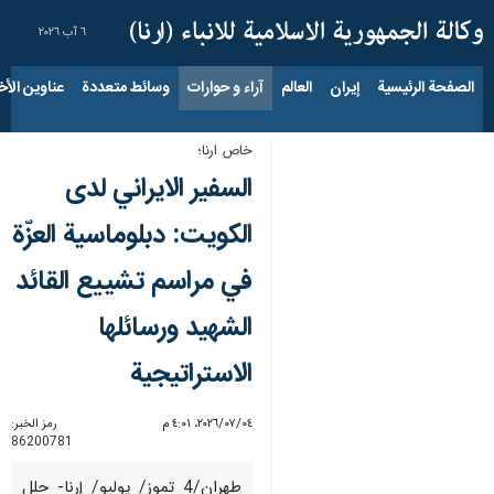
٦ آب ٢٠٢٦
الصفحة الرئيسية
إيران
العالم
آراء و حوارات
وسائط متعددة
عناوين الأخب
خاص ارنا؛
السفير الايراني لدى
الكويت: دبلوماسية العزّة
في مراسم تشييع القائد
الشهيد ورسائلها
الاستراتيجية
٠٤‏/٠٧‏/٢٠٢٦، ٤:٠١ م
رمز الخبر:
86200781
طهران/4 تموز/ يوليو/ إرنا- حلل