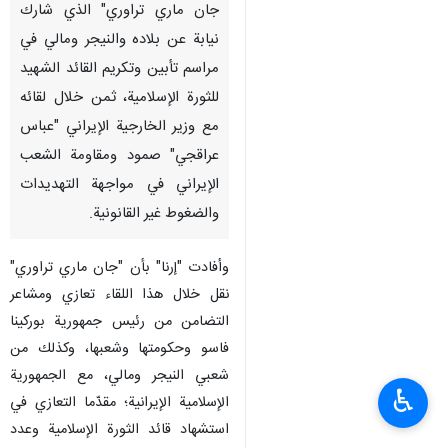
جان ماري تراوري" الذي شارك
نيابة عن بلاده والنيجر ومالي في
مراسم تأبين وتكريم القائد الشهيد
للثورة الإسلامية، ثمن خلال لقائه
مع وزير الخارجية الإيراني "عباس
عراقجي" صمود ومقاومة الشعب
الإيراني في مواجهة التهديدات
والضغوط غير القانونية.
وأفادت "إرنا" بأن "جان ماري تراوري"
نقل خلال هذا اللقاء تعازي ومشاعر
التضامن من رئيس جمهورية بوركينا
فاسو وحكومتها وشعبها، وكذلك من
شعبي النيجر ومالي، مع الجمهورية
♿︎
الإسلامية الإيرانية؛ مقدّما التعازي في
استشهاد قائد الثورة الإسلامية وعدد