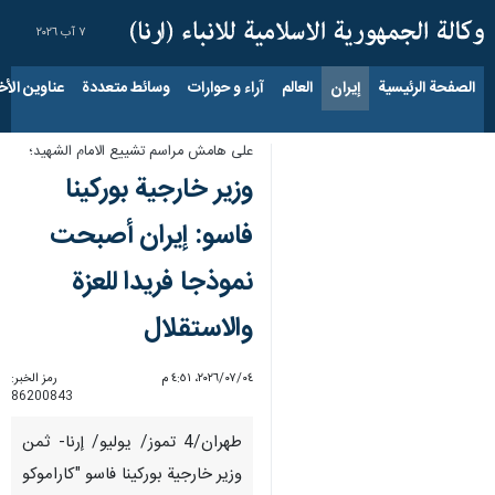
٧ آب ٢٠٢٦
الصفحة الرئيسية
إيران
العالم
آراء و حوارات
وسائط متعددة
عناوين الأخب
على هامش مراسم تشييع الامام الشهيد؛
وزير خارجية بوركينا
فاسو: إيران أصبحت
نموذجا فريدا للعزة
والاستقلال
٠٤‏/٠٧‏/٢٠٢٦، ٤:٥١ م
رمز الخبر:
86200843
طهران/4 تموز/ يوليو/ إرنا- ثمن
وزير خارجية بوركينا فاسو "كاراموكو