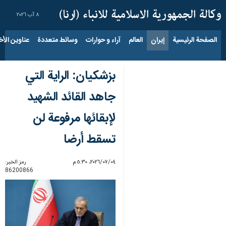
٨ آب ٢٠٢٦
الصفحة الرئيسية
إيران
العالم
آراء و حوارات
وسائط متعددة
عناوين الأخب
بزشکیان: الراية التي
جاهد القائد الشهيد
لإبقائها مرفوعة لن
تسقط أرضا
٠٤‏/٠٧‏/٢٠٢٦، ٥:٣٠ م
رمز الخبر:
86200866