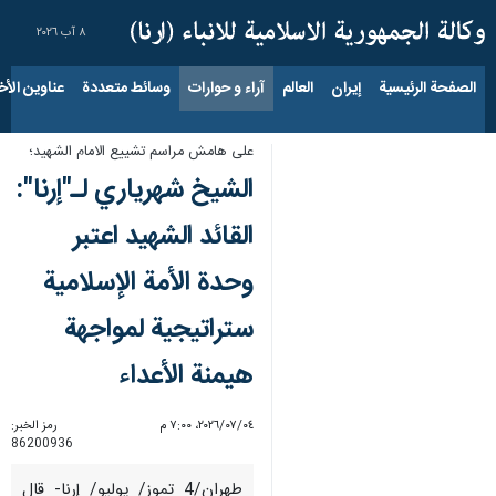
٨ آب ٢٠٢٦
الصفحة الرئيسية
إيران
العالم
آراء و حوارات
وسائط متعددة
عناوين الأخب
على هامش مراسم تشييع الامام الشهيد؛
الشيخ شهرياري لـ"إرنا":
القائد الشهيد اعتبر
وحدة الأمة الإسلامية
ستراتيجية لمواجهة
هيمنة الأعداء
٠٤‏/٠٧‏/٢٠٢٦، ٧:٠٠ م
رمز الخبر:
86200936
طهران/4 تموز/ يوليو/ إرنا- قال