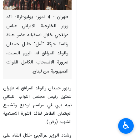
طهران - 4 تموز- يوليو-ارنا- اكد
وزير الخارجية الايراني عباس
عراقجي خلال استقباله عضو هيئة
رئاسة حركة "أمل" خليل حمدان
والوفد المرافق له، اليوم السبت،
ضرورة الانسحاب الكامل للقوات
الصهيونية من لبنان.
ويزور حمدان والوفد المرافق له طهران
لتمثيل رئيس مجلس النواب اللبناني
نبيه بري في مراسم توديع وتشييع
الجثمان الطاهر لقائد الثورة الاسلامية
الشهيد (رض).
♿︎
وشدد الوزير عراقجي خلال اللقاء على