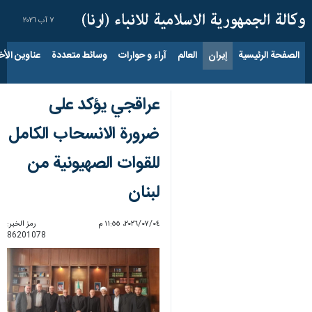
٧ آب ٢٠٢٦
الصفحة الرئيسية
إيران
العالم
آراء و حوارات
وسائط متعددة
عناوين الأخب
عراقجي يؤكد على
ضرورة الانسحاب الكامل
للقوات الصهيونية من
لبنان
٠٤‏/٠٧‏/٢٠٢٦، ١١:٥٥ م
رمز الخبر:
86201078