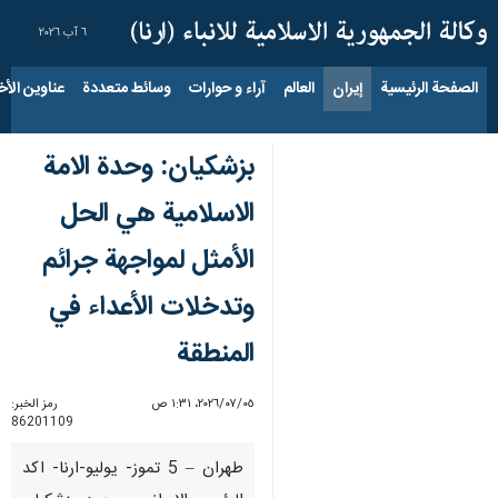
٦ آب ٢٠٢٦
الصفحة الرئيسية
إيران
العالم
آراء و حوارات
وسائط متعددة
عناوين الأخب
بزشكيان: وحدة الامة
الاسلامية هي الحل
الأمثل لمواجهة جرائم
وتدخلات الأعداء في
المنطقة
٠٥‏/٠٧‏/٢٠٢٦، ١:٣١ ص
رمز الخبر:
86201109
طهران – 5 تموز- يوليو-ارنا- اكد