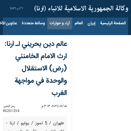
٦ آب ٢٠٢٦
الصفحة الرئيسية
إيران
العالم
آراء و حوارات
وسائط متعددة
عناوين الأخب
عالم دين بحريني لـ ارنا:
ارث الامام الخامنئي
(رض) الاستقلال
والوحدة في مواجهة
الغرب
٠٥‏/٠٧‏/٢٠٢٦، ٣:١٣ م
رمز الخبر:
86201254