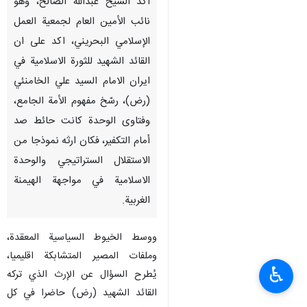
طهران / 5 تموز / يوليو / ارنا -
اكد الشيخ عبدالله الصالح، وهو
نائب الأمين العام لجمعية العمل
الإسلامي البحريني، اكد على ان
القائد الشهيد للثورة الاسلامية في
ايران الامام السيد علي الخامنئي
(رض)، رسّخ مفهوم الأمة الجامع،
وفتاوى الوحدة كانت حائط صد
أمام التكفير، فكان ارثه نموذجا من
♿︎
الاستقلال الستراتيجي والوحدة
الاسلامية في مواجهة الهيمنة