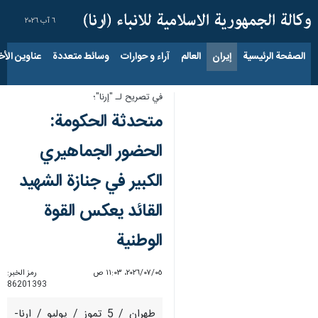
٦ آب ٢٠٢٦
الصفحة الرئيسية
إيران
العالم
آراء و حوارات
وسائط متعددة
عناوين الأخب
في تصريح لـ "إرنا"؛
متحدثة الحكومة:
الحضور الجماهيري
الكبير في جنازة الشهيد
القائد يعكس القوة
الوطنية
٠٥‏/٠٧‏/٢٠٢٦، ١١:٠٣ ص
رمز الخبر:
86201393
طهران / 5 تموز / يوليو / ارنا-