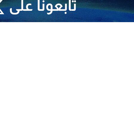
 بمزيد من القوة
لحة الأمريكية إلى قواعد المنطقة
م على بلادنا، فسيواجه بالتأكيد مفاجآت لم تكن في الحسبان