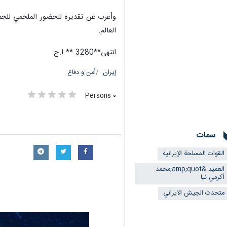
وأعرب عن تقديره للحضور الملحمي للجما
العالم.
انتهی**3280 ** ا.ح
إيران
أمن و دفاع
٠ Persons
سمات
القوات المسلحة الإيرانية
العميد &amp;quot;محمد
أكرمي نيا
متحدث الجيش الايراني