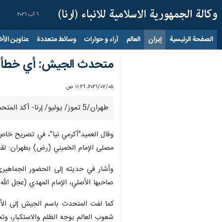
٦ آب ٢٠٢٦
الصفحة الرئيسية
إيران
العالم
آراء و حوارات
وسائط متعددة
عناوين الأخب
متحدث الجيش: أي خطأ من
٠٥‏/٠٧‏/٢٠٢٦، ١١:٢٦ ص
طهران/5 تموز/ يوليو/ إرنا- أكد المتحدث باسم جيش الجمهورية الإسلامية الإيرانية العميد "محمد أكرمي نيا": إن أي حماقة قد يرتكبها الأعداء ستواجه برد ساحق وحاسم من قواتنا المسلحة.
وقال العميد"أكرمي نيا"، في تصریح خاص ل
مصلى الإمام الخميني (رض) بطهران: لقد أع
وأشار في حديثه إلى الحضور الجماهيري 
صاحبها الأصلي، الإمام المهدي (عجل الله
كما لفت المتحدث باسم الجيش إلى الأبع
شعوب العالم بوجه الظلم والاستكبار، وتحر