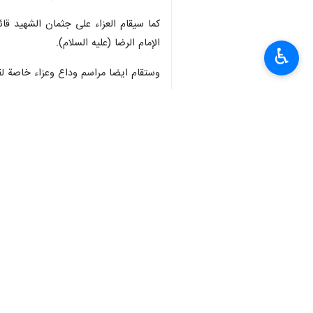
طهران/5 تموز/ يوليو/ إرنا- أ
♿︎
من إسبانيا وعدد من دول أمريكا اللاتين
وأفادت "ارنا" نقلا عن وسائل الاعلام 
المراسم،حيث أدى مراسم الاحترام لجثمان 
إلى عائلة القائد الشهيد ومسؤولين في الجم
ووفقا لهذا التقرير، فقد عقد وزير خار
وحكومتها وشعبها مع الجمهورية الإسلامي
الصهيو أمريكي إيران.
کما حضر الممثل الخاص لجمهورية كوبا، ب
وإلى جانب الوفود الرسمية، شهدت هذه الم
عن خالص احترامهم وتعاطفهم مع الشعب 