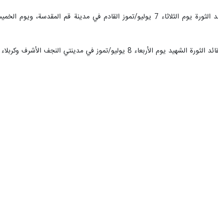
فادت وسائل الإعلام الإسبانية أن مراسم وداع القائد الشهيد، التي أقيمت في مص
ية.
الاسبانية أنه ومن بين الوفود الرسمية من أمريكا اللاتينية،حضر وزير خارجي
القائد الشهيد آية الله السيد علي خامنئي(رض)، كما أبلغ تعازي رئيس جمهورية ن
هورية الإسلامية الإيرانية.
جية نيكاراغوا، خلال زيارته إلى طهران، اجتماعا مع وزير الخارجية عباس عر
ة الإيرانية، مقدما تعازيه بذكرى استشهاد آية الله السيد علي خامنئي(رض) وع
رفقة وفد مرافق له، إلى مصلى الإمام الخميني بطهران، حيث أدى مراسم الاحتر
راسم حضور مجموعة من الناشطين في المجالات الثقافية والإعلامية من إسبانيا وال
الإيراني.