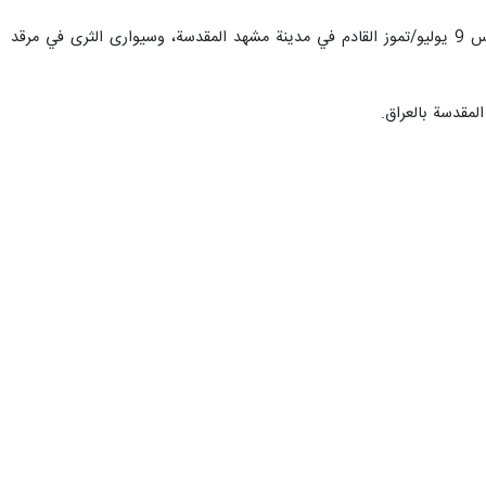
لى الإمام الخميني بطهران، شهدت حضور شخصيات ووفود رسمية وثقافية وإعلامية
ة نيكاراغوا "فالدراك لودفينغ يانتشكه ويتاكر" على رأس وفد رسمي في هذه
يكاراغوا "دانيال اورتيغا ساودرا" و نائبة رئيس نيكاراغوا "روزاريو موريلو"
اقجي وقد أعرب خلال هذا اللقاء عن تعاطف وتضامن رئيس جمهورية نيكاراغوا
دد من المسؤولين والمواطنين الإيرانيين الذين ارتقوا شهداء أثناء العدوان
ام لجثمان آية الله السيد علي خامنئي(رض).
برازيل والأرجنتين وكولومبيا والإكوادور وبوليفيا ونيكاراغوا، الذين أعربوا