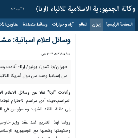
٦ آب ٢٠٢٦
الصفحة الرئيسية
إيران
العالم
آراء و حوارات
وسائط متعددة
عناوين الأخب
وسائل اعلام اسبانية: مشار
٠٥‏/٠٧‏/٢٠٢٦، ١١:١٢ ص