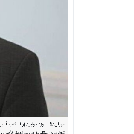
طهران/5 تموز/ يوليو/ إرنا- كت
شعارين؛ المقاومة في مواجهة الأعداء، وا