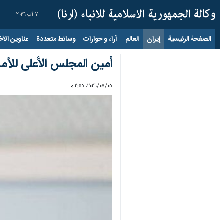
٧ آب ٢٠٢٦
الصفحة الرئيسية
إيران
العالم
آراء و حوارات
وسائط متعددة
عناوين الأخب
أمين المجلس الأعلى للأمن 
٠٥‏/٠٧‏/٢٠٢٦، ٢:٥٥ م