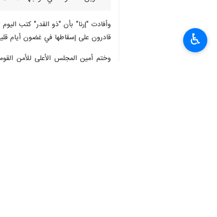
وأفادت "إرنا" بأن "ذو القدر" كتب اليوم 
♿︎
قادرون على إسقاطها في غضون أيام قليل
وختم أمين المجلس الأعلى للأمن القومي
الأعداء، والثأر لدم قائد إيران الشهيد.
انتهى**9365 **ر.م
إيران
سياسة
٠ Persons
سمات
محمد باقر ذوالقدر
إيران
القائد الشهيد