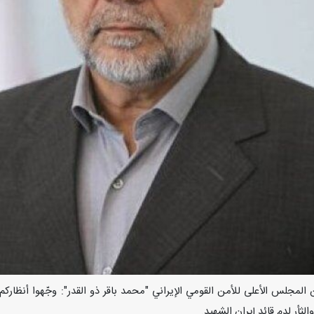
ب أمين المجلس الأعلى للأمن القومي الإيراني "محمد باقر ذو القدر": وجّهوا أنظار
لثأر لدم قائد إيران الشهيد.