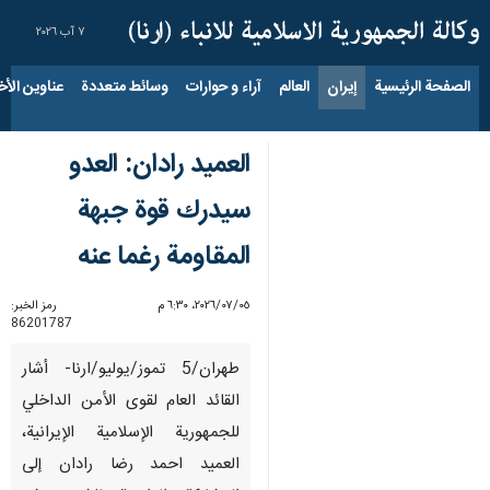
٧ آب ٢٠٢٦
الصفحة الرئيسية
إيران
العالم
آراء و حوارات
وسائط متعددة
عناوين الأخب
العميد رادان: العدو
سيدرك قوة جبهة
المقاومة رغما عنه
٠٥‏/٠٧‏/٢٠٢٦، ٦:٣٠ م
رمز الخبر:
86201787