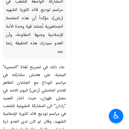
طهران/5 تموز/يوليو/ارنا- أشار
القائد العام لقوى الأمن الداخلي
للجمهورية الإسلامية الإيرانية،
العميد احمد رضا رادان إلى
المشاركة الواسعة للشعب في
مراسم توديع قائد الثورة الشهيد
(رض)، مؤكداً أن هذه الملحمة
الجماهيرية تُجسّد قوة وحدة الأمة
الإسلامية وجبهة المقاومة، وأن
العدو سيدرك هذه الحقيقة رغما
عنه.
جاء ذلك في تصريح لقناة "المسيرة"
♿︎
اليمنية، على هامش مشاركته في
مراسم الوداع مع الجثمان الطاهر