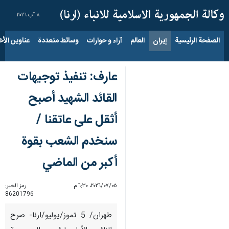
٨ آب ٢٠٢٦
الصفحة الرئيسية
إيران
العالم
آراء و حوارات
وسائط متعددة
عناوين الأخب
عارف: تنفيذ توجيهات
القائد الشهيد أصبح
أثقل على عاتقنا /
سنخدم الشعب بقوة
أكبر من الماضي
٠٥‏/٠٧‏/٢٠٢٦، ٦:٣٠ م
رمز الخبر:
86201796
طهران/ 5 تموز/يوليو/ارنا- صرح