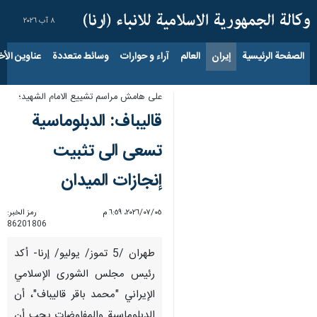
٨ آب ٢٠٢٦
الصفحة الرئيسية
إيران
العالم
آراء و حوارات
وسائط متعددة
عناوين الأخب
على هامش مراسم تشييع الامام الشهيد؛
قاليباف: الدبلوماسية
تسعى الى تثبيت
إنجازات الميدان
٠٥‏/٠٧‏/٢٠٢٦، ٦:٥٩ م
رمز الخبر:
86201806
طهران /5 تموز/ يوليو/ إرنا- أكد
رئيس مجلس الشورى الإسلامي
الإيراني "محمد باقر قاليباف"، أن
الدبلوماسية والمفاوضات يجب أن