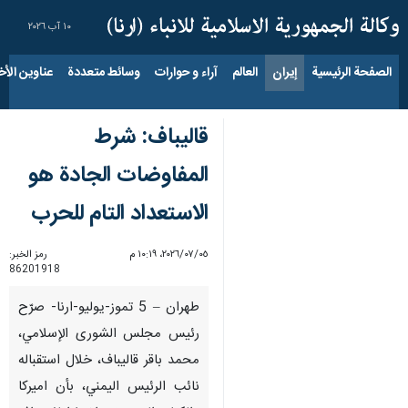
١٠ آب ٢٠٢٦
الصفحة الرئيسية
إيران
العالم
آراء و حوارات
وسائط متعددة
عناوين الأخب
قاليباف: شرط
المفاوضات الجادة هو
الاستعداد التام للحرب
٠٥‏/٠٧‏/٢٠٢٦، ١٠:١٩ م
رمز الخبر:
86201918
طهران – 5 تموز-يوليو-ارنا- صرّح
رئيس مجلس الشورى الإسلامي،
محمد باقر قاليباف، خلال استقباله
نائب الرئيس اليمني، بأن اميركا