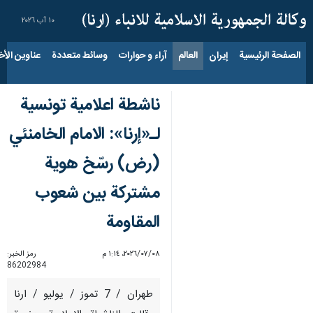
١٠ آب ٢٠٢٦
الصفحة الرئيسية
إيران
العالم
آراء و حوارات
وسائط متعددة
عناوين الأخب
ناشطة اعلامية تونسية
لـ«إرنا»: الامام الخامنئي
(رض) رسّخ هوية
مشتركة بين شعوب
المقاومة
٠٨‏/٠٧‏/٢٠٢٦، ١:١٤ م
رمز الخبر:
86202984
طهران / 7 تموز / يوليو / ارنا